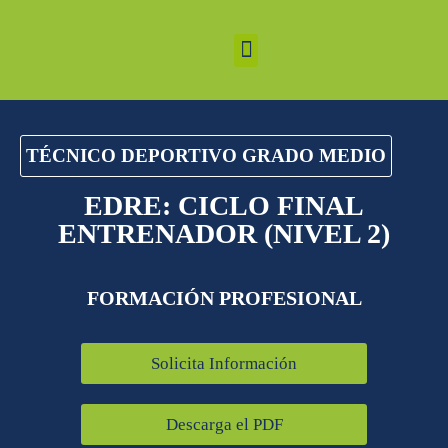
FORMACIÓN PROFESIONAL
FP GRADOS MEDIOS
FP GRADOS SUPERIORES
OTRAS FORMACIONES
ADMISIONES Y TARIFAS
TÉCNICO DEPORTIVO GRADO MEDIO
EDRE: CICLO FINAL
ENTRENADOR (NIVEL 2)
FORMACIÓN PROFESIONAL
Solicita Información
Descarga el PDF