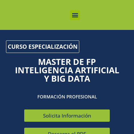
FORMACIÓN PROFESIONAL
FP GRADOS MEDIOS
FP GRADOS SUPERIORES
OTRAS FORMACIONES
ADMISIONES Y TARIFAS
CURSO ESPECIALIZACIÓN
MASTER DE FP
INTELIGENCIA ARTIFICIAL
Y BIG DATA
FORMACIÓN PROFESIONAL
Solicita Información
Descarga el PDF